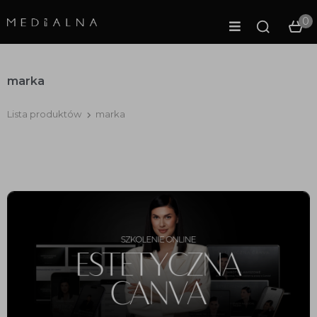
0
marka
Lista produktów
marka