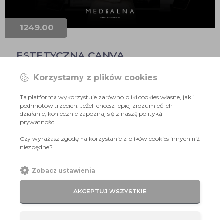
1249.00
ESTETYCZNA CANVA
Kategorie:
NAJLEPSZE EFEKTY
Szkolenia Online
Korzystamy z plików cookies
Ta platforma wykorzystuje zarówno pliki cookies własne, jak i
ZAMÓW
podmiotów trzecich. Jeżeli chcesz lepiej zrozumieć ich
działanie, koniecznie zapoznaj się z naszą polityką
prywatności.
Czy wyrażasz zgodę na korzystanie z plików cookies innych niż
niezbędne?
Zobacz ustawienia
AKCEPTUJ WSZYSTKIE